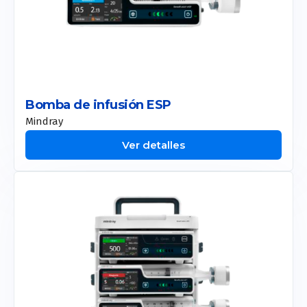
CM Slim
Allurion
Liposound
Apolex Tite
Bomba de infusión ESP
Mindray
Ver detalles