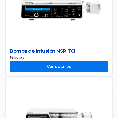
Doublo
New Doublo 2.0
Thermage
Smart Pico
Duo Glide
Bomba de infusión NSP TCI
Mindray
Toro
Ver detalles
Etherea
Smart Pico
Onda Pro
Coolsculpting
Motus Pro