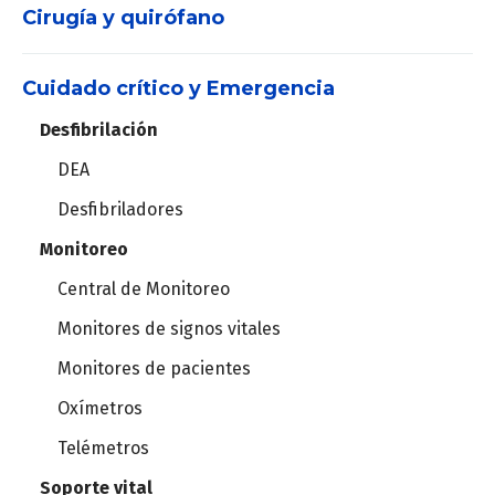
Cirugía y quirófano
Electrocardiógrafos
Holter
Cuidado crítico y Emergencia
Máquinas de anestesia
MAPA
Desfibrilación
Set de vías aéreas
DEA
Vaporizadores
Estación cardiopulmonar
Desfibriladores
Videolaringoscopios
Monitoreo
Ergometría
Central de Monitoreo
Instrumental de laparoscopía
Ergoespirómetros
Monitores de signos vitales
Torre de laparoscopía
Monitores de pacientes
Oxímetros
Robot quirúrgico
Telémetros
Soporte vital