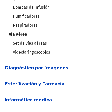
Columnas de techo
Bombas de infusión
Lámparas cialíticas
Humificadores
Mesa de operaciones
Respiradores
Plataforma de Electrocirugía
Via aérea
Set de vías aéreas
Mallas para hernia
Videolaringoscopios
Recortadora de vello
Suturas mecánicas
Diagnóstico por imágenes
Agujas para biospia
Esterilización y Farmacia
Densitómetro
Dispositivo para biopsias
Marcador tejido blando
Informática médica
Consumibles
Ecógrafos
Contenedores