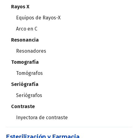
Columnas de techo
Rayos X
Bombas de infusión
Lámparas cialíticas
Equipos de Rayos-X
Humificadores
Mesa de operaciones
Arco en C
Respiradores
Plataforma de Electrocirugía
Resonancia
Resonadores
Set de vías aéreas
Mallas para hernia
Tomografía
Videolaringoscopios
Recortadora de vello
Tomógrafos
Suturas mecánicas
Seriógrafía
Seriógrafos
Agujas para biospia
Contraste
Dispositivo para biopsias
Inyectora de contraste
Marcador tejido blando
Esterilización y Farmacia