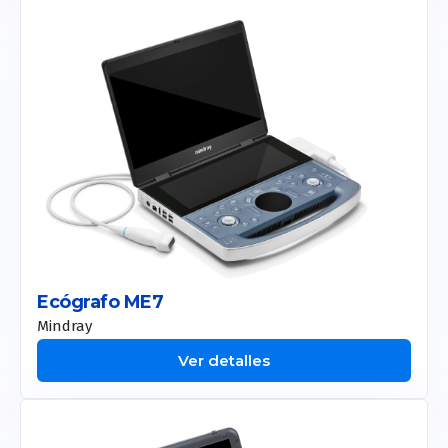
Motus AX
Etherea
Plexr
Doublo
New Doublo 2.0
Thermage
Smart Pico
Duo Glide
Ecógrafo ME7
Mindray
Toro
Ver detalles
Etherea
Smart Pico