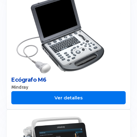
Onda Pro
Coolsculpting
Motus Pro
CM Slim
Allurion
Liposound
Apolex Tite
Ecógrafo M6
Mindray
Ver detalles