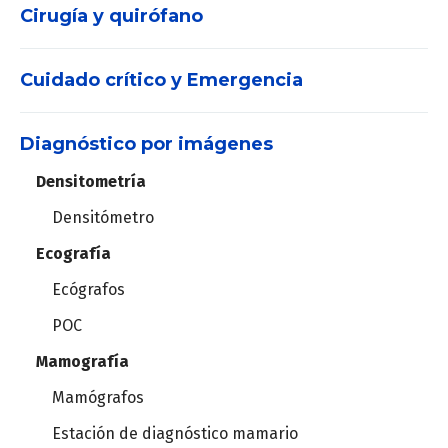
Cirugía y quirófano
Electrocardiógrafos
Holter
Cuidado crítico y Emergencia
Máquinas de anestesia
MAPA
Set de vías aéreas
Diagnóstico por imágenes
DEA
Vaporizadores
Estación cardiopulmonar
Densitometría
Desfibriladores
Videolaringoscopios
Densitómetro
Ergometría
Ecografía
Central de Monitoreo
Instrumental de laparoscopía
Ergoespirómetros
Ecógrafos
Monitores de signos vitales
Torre de laparoscopía
POC
Monitores de pacientes
Mamografía
Oxímetros
Robot quirúrgico
Mamógrafos
Telémetros
Estación de diagnóstico mamario