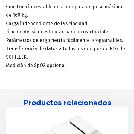
Construcción estable en acero para un peso máximo
de 160 kg.
Provincia
*
Carga independiente de la velocidad.
Fijación del sillín estándar para un uso flexible.
Parámetros de ergometría fácilmente programables.
Especialidad médica
*
Transferencia de datos a todos los equipos de ECG de
SCHILLER.
Medición de SpO2 opcional.
Centro de salud o Institución médica
Mensaje
Productos relacionados