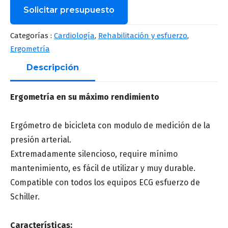
Solicitar presupuesto
Nombre
*
Categorías :
Cardiología
,
Rehabilitación y esfuerzo
,
Ergometría
Descripción
Apellido
*
Ergometría en su máximo rendimiento
Ergómetro de bicicleta con modulo de medición de la
Correo
*
presión arterial.
Extremadamente silencioso, require mínimo
mantenimiento, es fácil de utilizar y muy durable.
Número de teléfono
*
Compatible con todos los equipos ECG esfuerzo de
Schiller.
Características: