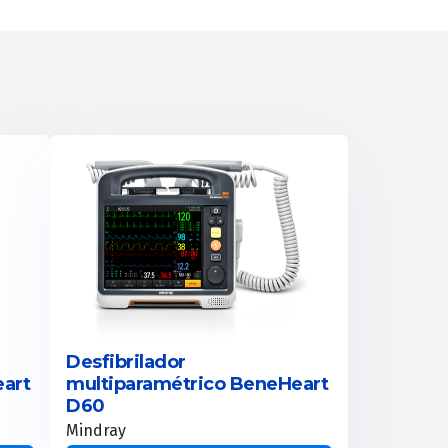
Desfibrilador
art
multiparamétrico BeneHeart
D60
Mindray