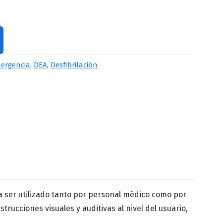
Apellido
*
mergencia
,
DEA
,
Desfibrilación
Número de teléfono
*
 ser utilizado tanto por personal médico como por
rucciones visuales y auditivas al nivel del usuario,