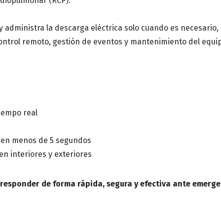
rdiopulmonar (RCP).
Centro de saludo o Institució
o y administra la descarga eléctrica solo cuando es necesari
ontrol remoto, gestión de eventos y mantenimiento del equi
Mensaje
iempo real
o en menos de 5 segundos
 en interiores y exteriores
 responder de forma rápida, segura y efectiva ante emerge