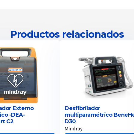
Productos relacionados
lador Externo
Desfibrilador
ico -DEA-
multiparamétrico BeneHe
rt C2
D30
Mindray