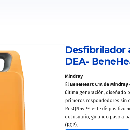
Desfibrilador
DEA- BeneHea
Mindray
El
BeneHeart C1A de Mindray
última generación, diseñado p
primeros respondedores sin ex
ResQNavi™, este dispositivo ad
del usuario, guiando paso a 
(RCP).