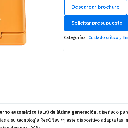
Descargar brochure
Solicitar presupuesto
Nombre
*
Categorías :
Cuidado crítico y E
Correo
*
Provincia
*
terno automático (DEA) de última generación,
diseñado para
Especialidad médica
*
s a su tecnología ResQNavi™, este dispositivo adapta las inst