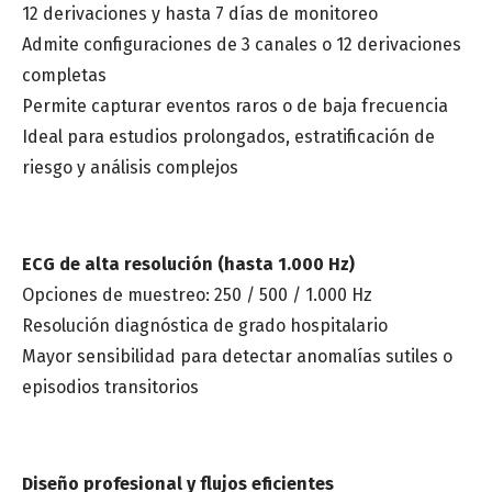
12 derivaciones y hasta 7 días de monitoreo
Provincia
*
Admite configuraciones de 3 canales o 12 derivaciones
completas
Permite capturar eventos raros o de baja frecuencia
Ideal para estudios prolongados, estratificación de
Especialidad médica
*
riesgo y análisis complejos
Centro de salud o Institución médica
ECG de alta resolución (hasta 1.000 Hz)
Opciones de muestreo: 250 / 500 / 1.000 Hz
Resolución diagnóstica de grado hospitalario
Mensaje
Mayor sensibilidad para detectar anomalías sutiles o
episodios transitorios
Diseño profesional y flujos eficientes