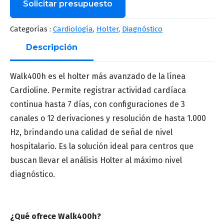
Solicitar presupuesto
Nombre
*
Categorías :
Cardiología
,
Holter
,
Diagnóstico
Descripción
Apellido
*
Walk400h es el holter más avanzado de la línea
Cardioline. Permite registrar actividad cardíaca
continua hasta 7 días, con configuraciones de 3
canales o 12 derivaciones y resolución de hasta 1.000
Correo
*
Hz, brindando una calidad de señal de nivel
hospitalario. Es la solución ideal para centros que
buscan llevar el análisis Holter al máximo nivel
Número de teléfono
*
diagnóstico.
¿Qué ofrece Walk400h?