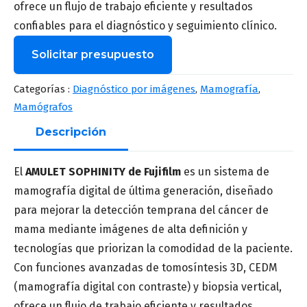
ofrece un flujo de trabajo eficiente y resultados
confiables para el diagnóstico y seguimiento clínico.
Solicitar presupuesto
Nombre
*
Categorías :
Diagnóstico por imágenes
,
Mamografía
,
Mamógrafos
Descripción
Apellido
*
El
AMULET SOPHINITY de Fujifilm
es un sistema de
mamografía digital de última generación, diseñado
para mejorar la detección temprana del cáncer de
Correo
*
mama mediante imágenes de alta definición y
tecnologías que priorizan la comodidad de la paciente.
Con funciones avanzadas de tomosíntesis 3D, CEDM
Número de teléfono
*
(mamografía digital con contraste) y biopsia vertical,
ofrece un flujo de trabajo eficiente y resultados