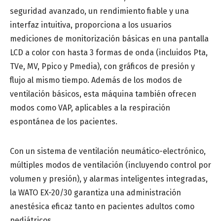
seguridad avanzado, un rendimiento fiable y una
interfaz intuitiva, proporciona a los usuarios
Número de teléfono
*
mediciones de monitorización básicas en una pantalla
LCD a color con hasta 3 formas de onda (incluidos Pta,
TVe, MV, Ppico y Pmedia), con gráficos de presión y
flujo al mismo tiempo. Además de los modos de
ventilación básicos, esta máquina también ofrecen
modos como VAP, aplicables a la respiración
Provincia
*
espontánea de los pacientes.
Con un sistema de ventilación neumático-electrónico,
Especialidad médica
*
múltiples modos de ventilación (incluyendo control por
volumen y presión), y alarmas inteligentes integradas,
la WATO EX-20/30 garantiza una administración
Centro de saludo o Institución médica
anestésica eficaz tanto en pacientes adultos como
pediátricos.