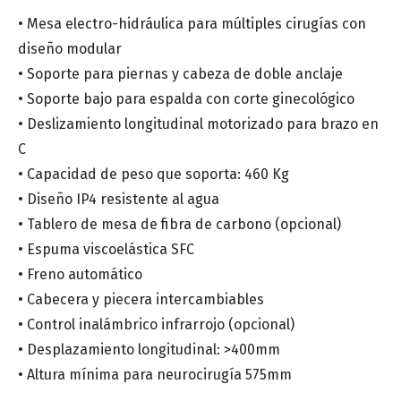
• Mesa electro-hidráulica para múltiples cirugías con
Provincia
*
diseño modular
• Soporte para piernas y cabeza de doble anclaje
• Soporte bajo para espalda con corte ginecológico
• Deslizamiento longitudinal motorizado para brazo en
Especialidad médica
*
C
• Capacidad de peso que soporta: 460 Kg
• Diseño IP4 resistente al agua
Centro de salud o Institución médica
• Tablero de mesa de fibra de carbono (opcional)
• Espuma viscoelástica SFC
• Freno automático
Mensaje
• Cabecera y piecera intercambiables
• Control inalámbrico infrarrojo (opcional)
• Desplazamiento longitudinal: >400mm
• Altura mínima para neurocirugía 575mm