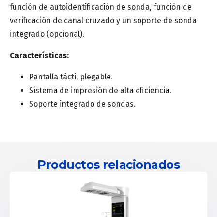
función de autoidentificación de sonda, función de
Especialidad médica
*
verificación de canal cruzado y un soporte de sonda
integrado (opcional).
Centro de salud o Institución médica
Características:
Pantalla táctil plegable.
Sistema de impresión de alta eficiencia.
Mensaje
Soporte integrado de sondas.
Productos relacionados