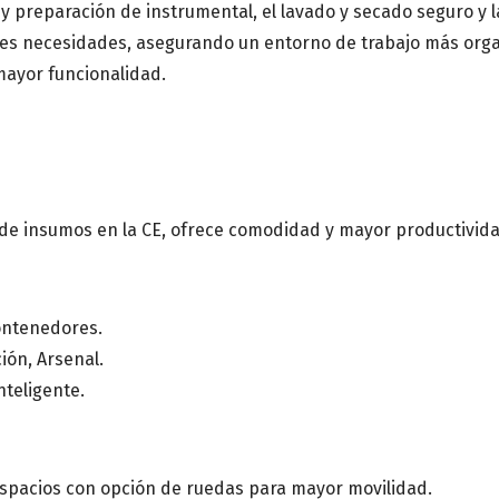
Centro de salud o Institución
y preparación de instrumental, el lavado y secado seguro y l
entes necesidades, asegurando un entorno de trabajo más org
mayor funcionalidad.
Mensaje
 de insumos en la CE, ofrece comodidad y mayor productivida
ontenedores.
ión, Arsenal.
teligente.
espacios con opción de ruedas para mayor movilidad.