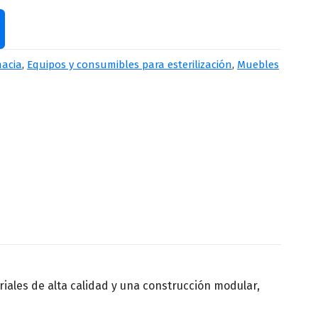
Apellido
*
macia
,
Equipos y consumibles para esterilización
,
Muebles
Número de teléfono
*
riales de alta calidad y una construcción modular,