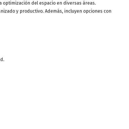
 médica
a optimización del espacio en diversas áreas.
anizado y productivo. Además, incluyen opciones con
d.