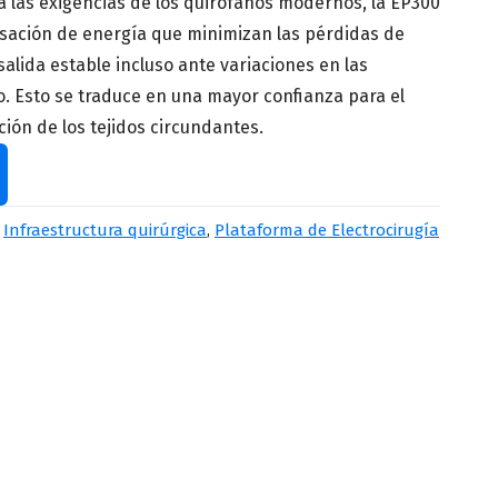
 las exigencias de los quirófanos modernos, la EP300
sación de energía que minimizan las pérdidas de
alida estable incluso ante variaciones en las
. Esto se traduce en una mayor confianza para el
ción de los tejidos circundantes.
Apellido
*
,
Infraestructura quirúrgica
,
Plataforma de Electrocirugía
Número de teléfono
*