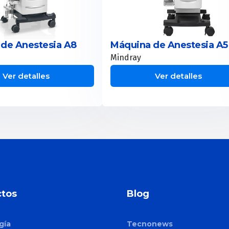
de Anestesia A8
Máquina de Anestesia A5
Mindray
Ver detalles
Ver detalles
tos
Blog
gía
Tecnonews