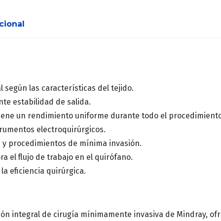
Especialidad médica
*
cional
Centro de saludo o Institució
 según las características del tejido.
nte estabilidad de salida.
Mensaje
ene un rendimiento uniforme durante todo el procedimient
trumentos electroquirúrgicos.
a y procedimientos de mínima invasión.
ora el flujo de trabajo en el quirófano.
a eficiencia quirúrgica.
ón integral de cirugía mínimamente invasiva de Mindray, ofr