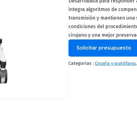
Desarrollada para responder a
integra algoritmos de compen
transmisión y mantienen una s
condiciones del procedimiento
cirujano y una mejor preserva
Solicitar presupuesto
Nombre
*
Categorías :
Cirugía y quirófano
Correo
*
Provincia
*