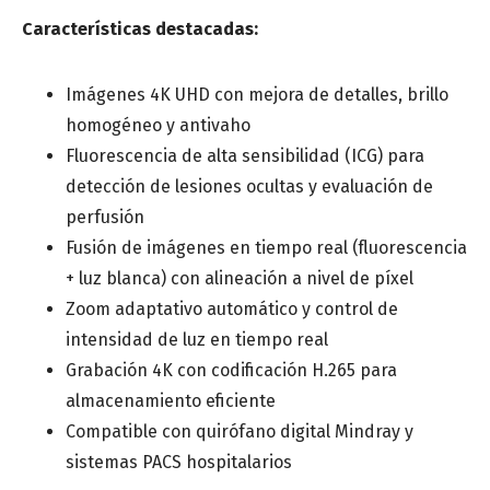
Características destacadas:
Imágenes 4K UHD con mejora de detalles, brillo
homogéneo y antivaho
Provincia
*
Fluorescencia de alta sensibilidad (ICG) para
detección de lesiones ocultas y evaluación de
perfusión
Especialidad médica
Fusión de imágenes en tiempo real (fluorescencia
*
+ luz blanca) con alineación a nivel de píxel
Zoom adaptativo automático y control de
intensidad de luz en tiempo real
Centro de saludo o Institución médica
Grabación 4K con codificación H.265 para
almacenamiento eficiente
Compatible con quirófano digital Mindray y
Mensaje
sistemas PACS hospitalarios