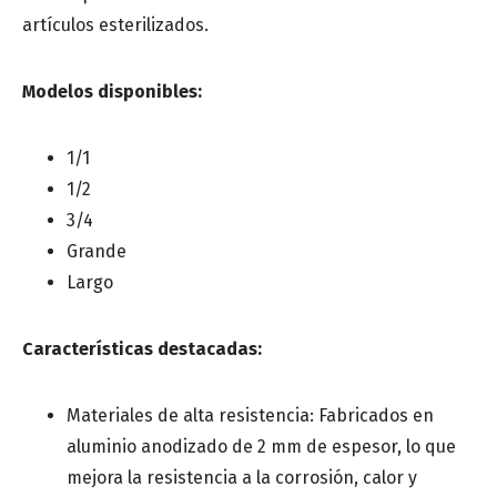
artículos esterilizados.
Provincia
*
Modelos disponibles:
Especialidad médica
*
1/1
1/2
3/4
Centro de salud o Institución médica
Grande
Largo
Mensaje
Características destacadas:
Materiales de alta resistencia: Fabricados en
aluminio anodizado de 2 mm de espesor, lo que
mejora la resistencia a la corrosión, calor y