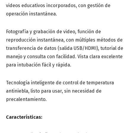
Especialidad médica
videos educativos incorporados, con gestión de
*
operación instantánea.
Fotografía y grabación de video, función de
Centro de salud o Institución médica
reproducción instantánea, con múltiples métodos de
transferencia de datos (salida USB/HDMI), tutorial de
manejo y consulta con facilidad. Vista clara excelente
Mensaje
para intubación fácil y rápida.
Tecnología inteligente de control de temperatura
antiniebla, listo para usar, sin necesidad de
precalentamiento.
Características: