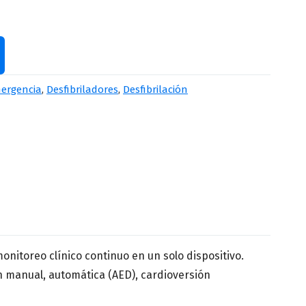
Apellido
*
mergencia
,
Desfibriladores
,
Desfibrilación
Número de teléfono
*
nitoreo clínico continuo en un solo dispositivo.
n manual, automática (AED), cardioversión