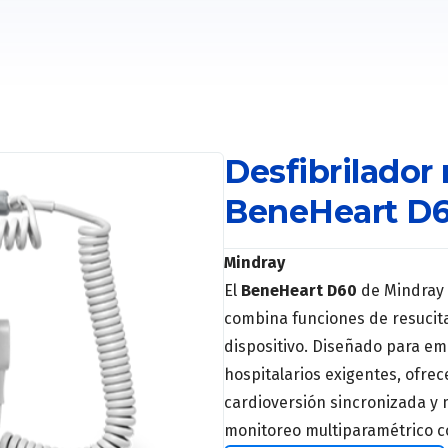
Desfibrilador
BeneHeart D
Mindray
El
BeneHeart D60
de Mindray 
combina funciones de resucita
dispositivo. Diseñado para e
hospitalarios exigentes, ofre
cardioversión sincronizada y
monitoreo multiparamétrico c