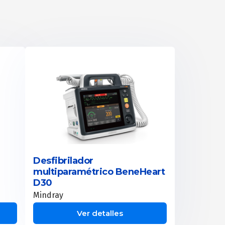
Desfibrilador
multiparamétrico BeneHeart
D30
Mindray
Ver detalles