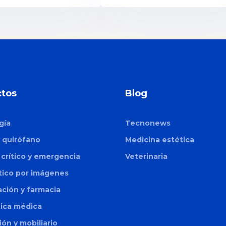
tos
Blog
gía
Tecnonews
y quirófano
Medicina estética
crítico y emergencia
Veterinaria
tico por imágenes
zación y farmacia
tica médica
ión y mobiliario