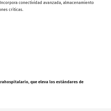
eal. Incorpora conectividad avanzada, almacenamiento
nes críticas.
n médica
rahospitalario, que eleva los estándares de