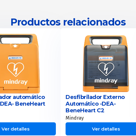
Productos relacionados
lador automático
Desfibrilador Externo
-DEA- BeneHeart
Automático -DEA-
BeneHeart C2
Mindray
Ver detalles
Ver detalles