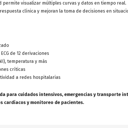
lidad permite visualizar múltiples curvas y datos en tiempo r
respuesta clínica y mejoran la toma de decisiones en situacio
Centro de saludo o Institució
Mensaje
izado
 ECG de 12 derivaciones
NI), temperatura y más
ones críticas
tividad a redes hospitalarias
da para cuidados intensivos, emergencias y transporte int
os cardíacos y monitoreo de pacientes.