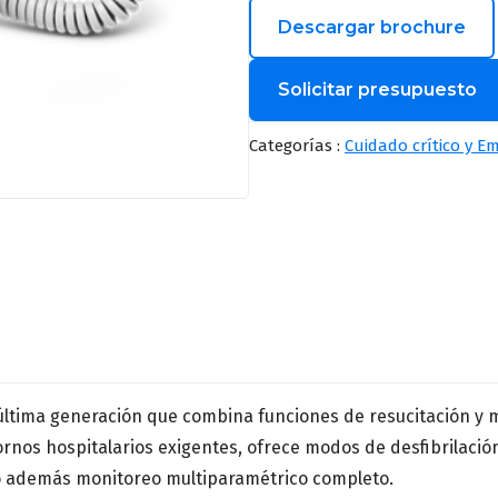
Descargar brochure
Solicitar presupuesto
Nombre
*
Categorías :
Cuidado crítico y E
Correo
*
Provincia
*
última generación que combina funciones de resucitación y mo
nos hospitalarios exigentes, ofrece modos de desfibrilació
Especialidad médica
*
o además monitoreo multiparamétrico completo.