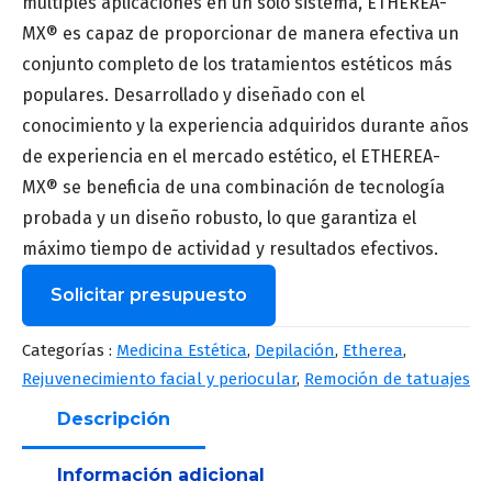
múltiples aplicaciones en un solo sistema, ETHEREA-
MX® es capaz de proporcionar de manera efectiva un
conjunto completo de los tratamientos estéticos más
populares. Desarrollado y diseñado con el
conocimiento y la experiencia adquiridos durante años
de experiencia en el mercado estético, el ETHEREA-
MX® se beneficia de una combinación de tecnología
probada y un diseño robusto, lo que garantiza el
máximo tiempo de actividad y resultados efectivos.
Solicitar presupuesto
Contenido especializado para
Categorías :
Medicina Estética
,
Depilación
,
Etherea
,
profesionales de la salud. No
Rejuvenecimiento facial y periocular
,
Remoción de tatuajes
realizamos tratamientos a pacientes ni
público general.
Descripción
Nombre
*
Información adicional