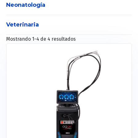
Neonatología
Veterinaria
Incubadoras
Lámpara de Fototerapia
Mostrando 1-4 de 4 resultados
Maquina de anestesia Vet
Cunas radiantes
Resucitadores
Monitores Vet
Humificadores
Respiradores Vet
Bombas Vet
Monitores fetales
Equipo de rayos X Vet
Detectores digitales Vet
Tomógrafos Vet