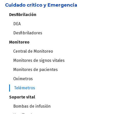
Holter
Cuidado crítico y Emergencia
Máquinas de anestesia
MAPA
Desfibrilación
Set de vías aéreas
DEA
Vaporizadores
Estación cardiopulmonar
Desfibriladores
Videolaringoscopios
Monitoreo
Ergometría
Central de Monitoreo
Instrumental de laparoscopía
Ergoespirómetros
Monitores de signos vitales
Torre de laparoscopía
Monitores de pacientes
Oxímetros
Robot quirúrgico
Telémetros
Soporte vital
Columnas de techo
Bombas de infusión
Lámparas cialíticas