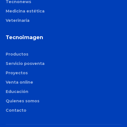
Tecnonews
Allurion
Medicina estética
Liposound
Veterinaria
Apolex Tite
Tecnoimagen
Productos
Servicio posventa
Proyectos
Venta online
Educación
Quienes somos
Contacto