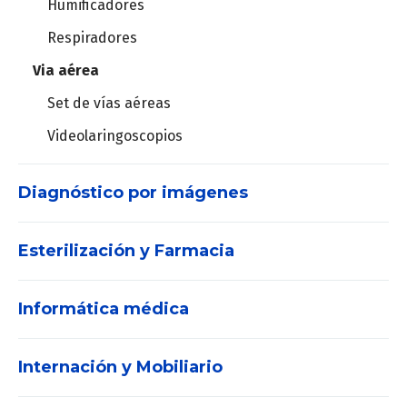
Humificadores
Mesa de operaciones
Respiradores
Plataforma de Electrocirugía
Via aérea
Set de vías aéreas
Mallas para hernia
Videolaringoscopios
Recortadora de vello
Suturas mecánicas
Diagnóstico por imágenes
Agujas para biospia
Esterilización y Farmacia
Densitómetro
Dispositivo para biopsias
Marcador tejido blando
Informática médica
Consumibles
Ecógrafos
Contenedores
POC
Internación y Mobiliario
Set de vías aéreas
Solución integral Medical IT
Tecnologías
Videolaringoscopios