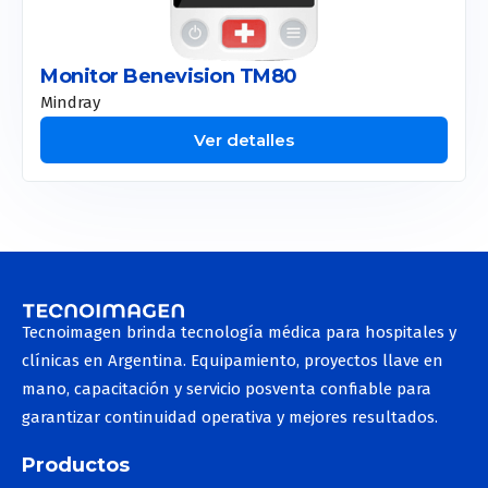
Inyectora de contraste
Línea Aliaxin
Detectores digitales Vet
Tomógrafos Vet
Monitor Benevision TM80
Red Touch Pro
Mindray
Ecógrafos Vet
Again Pro
Ver detalles
Resonadores Vet
Tetra Pro
Motus Pro
Smart Xide Punto
Toro
Motus AX
Tecnoimagen brinda tecnología médica para hospitales y
Etherea
clínicas en Argentina. Equipamiento, proyectos llave en
mano, capacitación y servicio posventa confiable para
Plexr
garantizar continuidad operativa y mejores resultados.
Doublo
Productos
New Doublo 2.0