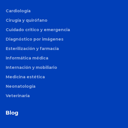
Thermage
Cardiología
Smart Pico
Cirugía y quirófano
Duo Glide
Cuidado crítico y emergencia
Diagnóstico por imágenes
Toro
Esterilización y farmacia
Informática médica
Etherea
Internación y mobiliario
Smart Pico
Medicina estética
Neonatología
Onda Pro
Veterinaria
Coolsculpting
Motus Pro
Blog
CM Slim