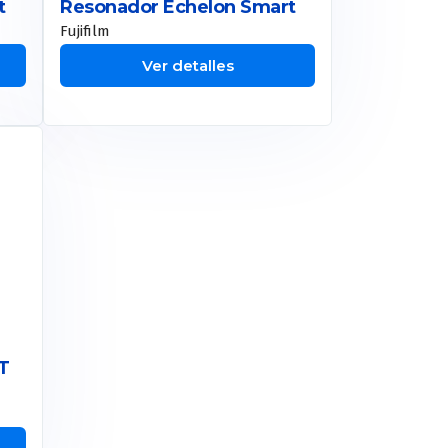
t
Resonador Echelon Smart
Fujifilm
Ver detalles
e
5T