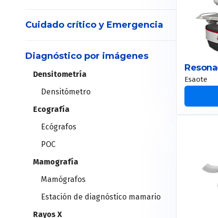
Holter
Cuidado crítico y Emergencia
Máquinas de anestesia
MAPA
Set de vías aéreas
Diagnóstico por imágenes
DEA
Vaporizadores
Resona
Estación cardiopulmonar
Densitometría
Desfibriladores
Esaote
Videolaringoscopios
Densitómetro
Ergometría
Ecografía
Central de Monitoreo
Instrumental de laparoscopía
Ergoespirómetros
Ecógrafos
Monitores de signos vitales
Torre de laparoscopía
POC
Monitores de pacientes
Mamografía
Oxímetros
Robot quirúrgico
Mamógrafos
Telémetros
Estación de diagnóstico mamario
Columnas de techo
Rayos X