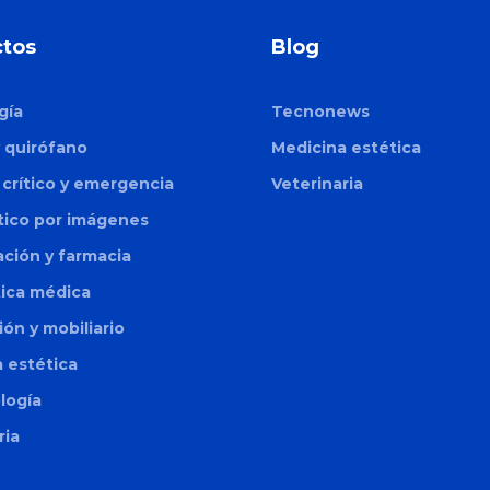
tos
Blog
gía
Tecnonews
y quirófano
Medicina estética
crítico y emergencia
Veterinaria
tico por imágenes
zación y farmacia
tica médica
ión y mobiliario
 estética
logía
ria