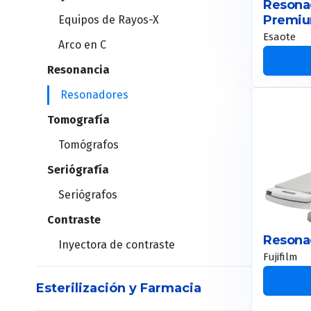
Bombas de infusión
Resona
Lámparas cialíticas
Premi
Equipos de Rayos-X
Humificadores
Mesa de operaciones
Esaote
Arco en C
Respiradores
Plataforma de Electrocirugía
Resonancia
Resonadores
Set de vías aéreas
Mallas para hernia
Tomografía
Videolaringoscopios
Recortadora de vello
Tomógrafos
Suturas mecánicas
Seriógrafía
Seriógrafos
Agujas para biospia
Contraste
Dispositivo para biopsias
Resonad
Inyectora de contraste
Marcador tejido blando
Fujifilm
Esterilización y Farmacia
Set de vías aéreas