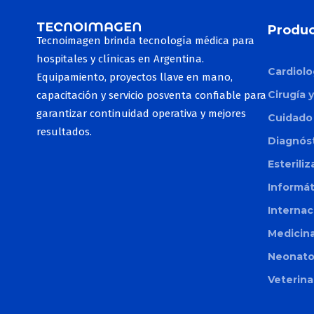
Infraestructura digital
Cableado
Respiradores Vet
IA e imágenes 3D
Alidya
Produc
Wireless
Bombas Vet
Tecnoimagen brinda tecnología médica para
Monitores fetales
Profhilo
hospitales y clínicas en Argentina.
Cardiolo
Profhilo Structura
Equipamiento, proyectos llave en mano,
Equipo de rayos X Vet
Cirugía 
capacitación y servicio posventa confiable para
Línea Aliaxin
garantizar continuidad operativa y mejores
Detectores digitales Vet
Cuidado 
resultados.
Tomógrafos Vet
Diagnós
Red Touch Pro
Esterili
Ecógrafos Vet
Again Pro
Informá
Resonadores Vet
Tetra Pro
Internac
Motus Pro
Medicina
Smart Xide Punto
Neonato
Toro
Veterina
Motus AX