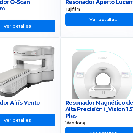
dor O-Scan
Resonador Aperto Lucen
um
Fujifilm
Ver detalles
Ver detalles
or Airis Vento
Resonador Magnético d
Alta Precisión i_Vision 1 
Plus
Ver detalles
Wandong