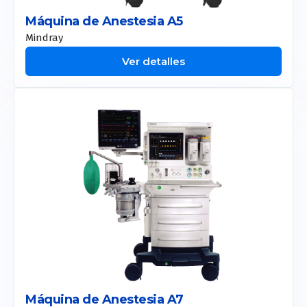
CM Slim
Máquina de Anestesia A5
Allurion
Mindray
Ver detalles
Liposound
Apolex Tite
Máquina de Anestesia A7