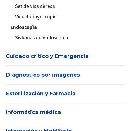
Set de vías aéreas
Videolaringoscopios
Endoscopía
Sistemas de endoscopía
Cuidado crítico y Emergencia
Diagnóstico por imágenes
DEA
Desfibriladores
Esterilización y Farmacia
Densitómetro
Central de Monitoreo
Informática médica
Consumibles
Ecógrafos
Monitores de signos vitales
Contenedores
POC
Monitores de pacientes