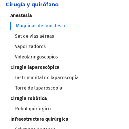
Cirugía y quirófano
Electrocardiógrafos
Anestesia
Holter
Máquinas de anestesia
MAPA
Set de vías aéreas
Vaporizadores
Estación cardiopulmonar
Videolaringoscopios
Cirugía laparoscópica
Ergometría
Instrumental de laparoscopía
Ergoespirómetros
Torre de laparoscopía
Cirugía robótica
Robot quirúrgico
Infraestructura quirúrgica