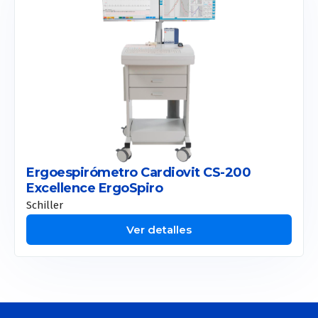
Etherea
Smart Pico
Onda Pro
Coolsculpting
Motus Pro
CM Slim
Ergoespirómetro Cardiovit CS-200
Excellence ErgoSpiro
Allurion
Schiller
Liposound
Ver detalles
Apolex Tite