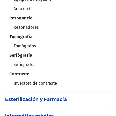
Humificadores
Mesa de operaciones
Arco en C
Respiradores
Plataforma de Electrocirugía
Resonancia
Resonadores
Set de vías aéreas
Mallas para hernia
Tomografía
Videolaringoscopios
Recortadora de vello
Tomógrafos
Suturas mecánicas
Seriógrafía
Seriógrafos
Agujas para biospia
Contraste
Dispositivo para biopsias
Inyectora de contraste
Marcador tejido blando
Esterilización y Farmacia
Set de vías aéreas
Videolaringoscopios