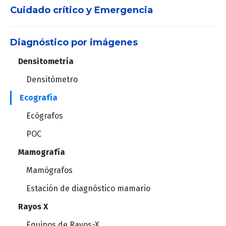
Holter
Cuidado crítico y Emergencia
Máquinas de anestesia
MAPA
Set de vías aéreas
Diagnóstico por imágenes
DEA
Vaporizadores
Estación cardiopulmonar
Densitometría
Desfibriladores
Videolaringoscopios
Densitómetro
Ergometría
Ecografía
Central de Monitoreo
Instrumental de laparoscopía
Ergoespirómetros
Ecógrafos
Monitores de signos vitales
Torre de laparoscopía
POC
Monitores de pacientes
Mamografía
Oxímetros
Robot quirúrgico
Mamógrafos
Telémetros
Estación de diagnóstico mamario
Columnas de techo
Rayos X
Bombas de infusión
Lámparas cialíticas
Equipos de Rayos-X