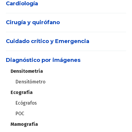
Cardiología
Cirugía y quirófano
Electrocardiógrafos
Holter
Cuidado crítico y Emergencia
Máquinas de anestesia
MAPA
Set de vías aéreas
Diagnóstico por imágenes
DEA
Vaporizadores
Estación cardiopulmonar
Densitometría
Desfibriladores
Videolaringoscopios
Densitómetro
Ergometría
Ecografía
Central de Monitoreo
Instrumental de laparoscopía
Ergoespirómetros
Ecógrafos
Monitores de signos vitales
Torre de laparoscopía
POC
Monitores de pacientes
Mamografía
Oxímetros
Robot quirúrgico