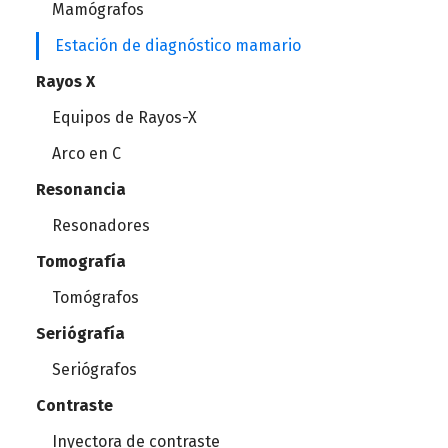
Mamógrafos
Telémetros
Estación de diagnóstico mamario
Columnas de techo
Rayos X
Bombas de infusión
Lámparas cialíticas
Equipos de Rayos-X
Humificadores
Mesa de operaciones
Arco en C
Respiradores
Plataforma de Electrocirugía
Resonancia
Resonadores
Set de vías aéreas
Mallas para hernia
Tomografía
Videolaringoscopios
Recortadora de vello
Tomógrafos
Suturas mecánicas
Seriógrafía
Seriógrafos
Agujas para biospia
Contraste
Dispositivo para biopsias
Inyectora de contraste