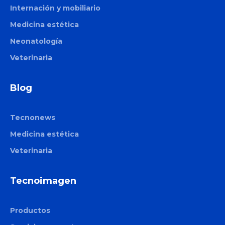
Internación y mobiliario
Smart Pico
Medicina estética
Neonatología
Onda Pro
Veterinaria
Coolsculpting
Motus Pro
Blog
CM Slim
Tecnonews
Allurion
Medicina estética
Liposound
Veterinaria
Apolex Tite
Tecnoimagen
Productos