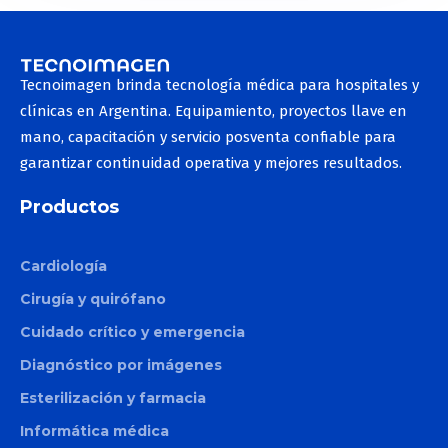
Smart Xide Punto
Toro
Motus AX
Tecnoimagen brinda tecnología médica para hospitales y
Etherea
clínicas en Argentina. Equipamiento, proyectos llave en
mano, capacitación y servicio posventa confiable para
Plexr
garantizar continuidad operativa y mejores resultados.
Doublo
Productos
New Doublo 2.0
Thermage
Cardiología
Smart Pico
Cirugía y quirófano
Duo Glide
Cuidado crítico y emergencia
Diagnóstico por imágenes
Toro
Esterilización y farmacia
Informática médica
Etherea