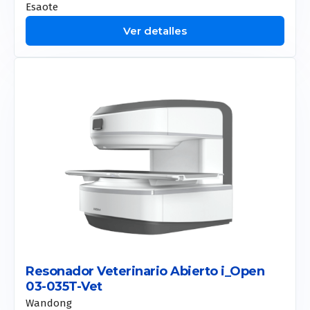
Esaote
Duo Glide
Ver detalles
Toro
Etherea
Smart Pico
Onda Pro
Coolsculpting
Motus Pro
CM Slim
Allurion
Resonador Veterinario Abierto i_Open
03-035T-Vet
Liposound
Wandong