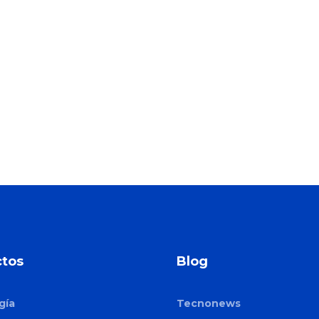
tos
Blog
gía
Tecnonews