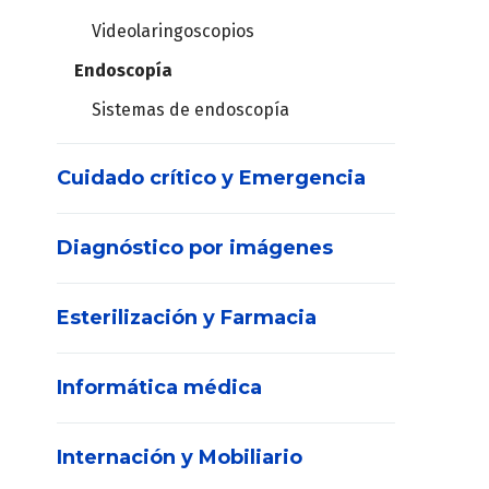
Videolaringoscopios
Endoscopía
Sistemas de endoscopía
Cuidado crítico y Emergencia
Diagnóstico por imágenes
DEA
Desfibriladores
Esterilización y Farmacia
Densitómetro
Central de Monitoreo
Informática médica
Ecógrafos
Monitores de signos vitales
Consumibles
POC
Monitores de pacientes
Internación y Mobiliario
Contenedores
Solución integral Medical IT