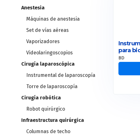
Anestesia
Holter
Máquinas de anestesia
MAPA
Set de vías aéreas
Vaporizadores
Instrum
Estación cardiopulmonar
para b
Videolaringoscopios
BD
Cirugía laparoscópica
Ergometría
Instrumental de laparoscopía
Ergoespirómetros
Torre de laparoscopía
Cirugía robótica
Robot quirúrgico
Infraestructura quirúrgica
Columnas de techo