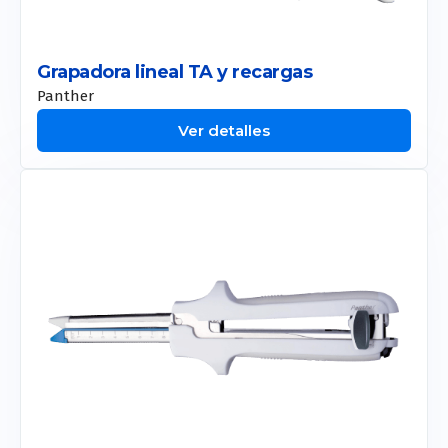
New Doublo 2.0
Thermage
Grapadora lineal TA y recargas
Panther
Smart Pico
Ver detalles
Duo Glide
Toro
Etherea
Smart Pico
Onda Pro
Coolsculpting
Motus Pro