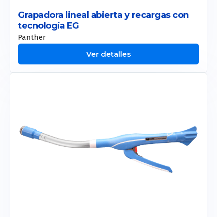
CM Slim
Grapadora lineal abierta y recargas con
tecnología EG
Allurion
Panther
Liposound
Ver detalles
Apolex Tite