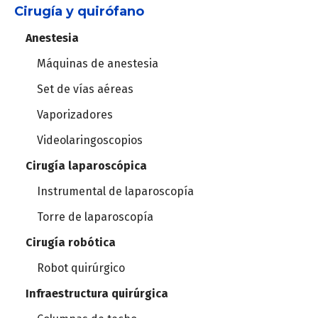
Cirugía y quirófano
Electrocardiógrafos
Anestesia
Holter
Máquinas de anestesia
MAPA
Set de vías aéreas
Vaporizadores
Estación cardiopulmonar
Videolaringoscopios
Cirugía laparoscópica
Ergometría
Instrumental de laparoscopía
Ergoespirómetros
Torre de laparoscopía
Cirugía robótica
Robot quirúrgico
Infraestructura quirúrgica