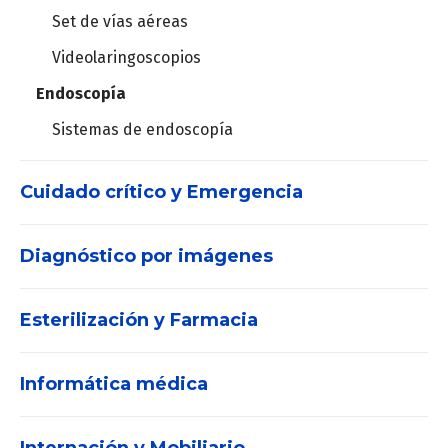
Set de vías aéreas
Videolaringoscopios
Endoscopía
Sistemas de endoscopía
Cuidado crítico y Emergencia
Diagnóstico por imágenes
DEA
Desfibriladores
Esterilización y Farmacia
Densitómetro
Central de Monitoreo
Informática médica
Consumibles
Ecógrafos
Monitores de signos vitales
Contenedores
POC
Monitores de pacientes