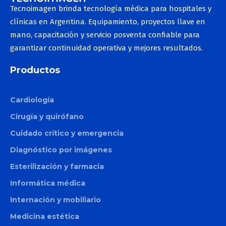
Tecnoimagen brinda tecnología médica para hospitales y
Toro
clínicas en Argentina. Equipamiento, proyectos llave en
mano, capacitación y servicio posventa confiable para
Etherea
garantizar continuidad operativa y mejores resultados.
Smart Pico
Productos
Onda Pro
Cardiología
Coolsculpting
Cirugía y quirófano
Motus Pro
Cuidado crítico y emergencia
CM Slim
Diagnóstico por imágenes
Allurion
Esterilización y farmacia
Informática médica
Liposound
Internación y mobiliario
Apolex Tite
Medicina estética