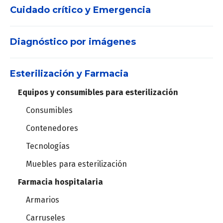
Holter
Cuidado crítico y Emergencia
Máquinas de anestesia
MAPA
Set de vías aéreas
Diagnóstico por imágenes
DEA
Vaporizadores
Estación cardiopulmonar
Desfibriladores
Videolaringoscopios
Esterilización y Farmacia
Densitómetro
Ergometría
Equipos y consumibles para esterilización
Central de Monitoreo
Instrumental de laparoscopía
Ergoespirómetros
Consumibles
Ecógrafos
Monitores de signos vitales
Torre de laparoscopía
Contenedores
POC
Monitores de pacientes
Tecnologías
Oxímetros
Robot quirúrgico
Muebles para esterilización
Mamógrafos
Telémetros
Farmacia hospitalaria
Estación de diagnóstico mamario
Columnas de techo
Armarios
Bombas de infusión
Lámparas cialíticas
Carruseles
Equipos de Rayos-X