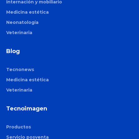
Internación y mobiliario
Medicina estética
Onda Pro
Neonatología
Coolsculpting
Veterinaria
Motus Pro
Blog
CM Slim
Allurion
Tecnonews
Liposound
Medicina estética
Apolex Tite
Veterinaria
Tecnoimagen
Productos
Servicio posventa