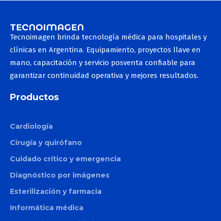
Toro
Motus AX
Tecnoimagen brinda tecnología médica para hospitales y
Etherea
clínicas en Argentina. Equipamiento, proyectos llave en
Plexr
mano, capacitación y servicio posventa confiable para
Doublo
garantizar continuidad operativa y mejores resultados.
New Doublo 2.0
Productos
Thermage
Cardiología
Smart Pico
Cirugía y quirófano
Duo Glide
Cuidado crítico y emergencia
Diagnóstico por imágenes
Toro
Esterilización y farmacia
Etherea
Informática médica
Smart Pico