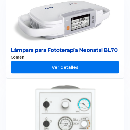
Allurion
Liposound
Apolex Tite
Lámpara para Fototerapia Neonatal BL70
Comen
Ver detalles