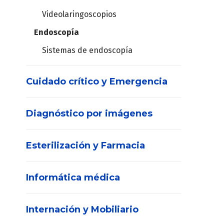
Videolaringoscopios
Endoscopía
Sistemas de endoscopía
Cuidado crítico y Emergencia
Diagnóstico por imágenes
DEA
Desfibriladores
Esterilización y Farmacia
Densitómetro
Central de Monitoreo
Informática médica
Ecógrafos
Monitores de signos vitales
Consumibles
POC
Monitores de pacientes
Internación y Mobiliario
Contenedores
Solución integral Medical IT