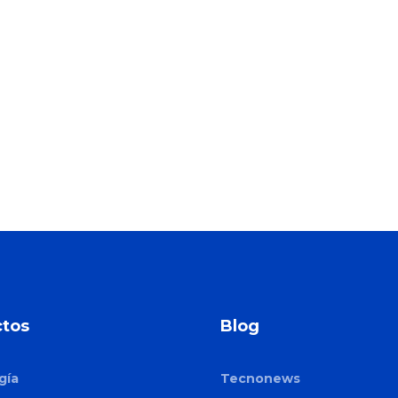
tos
Blog
gía
Tecnonews