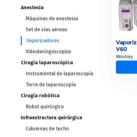
Anestesia
Holter
Máquinas de anestesia
MAPA
Set de vías aéreas
Vaporizadores
Vaporiz
Estación cardiopulmonar
V60
Videolaringoscopios
Mindray
Cirugía laparoscópica
Ergometría
Instrumental de laparoscopía
Ergoespirómetros
Torre de laparoscopía
Cirugía robótica
Robot quirúrgico
Infraestructura quirúrgica
Columnas de techo