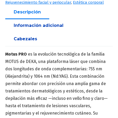
Rejuvenecimiento facial y periocular
,
Estética corporal
realizamos tratamientos a pacientes ni
público general.
Descripción
Nombre
*
Información adicional
Cabezales
Apellido
*
Motus PRO
es la evolución tecnológica de la familia
MOTUS de DEKA, una plataforma láser que combina
dos longitudes de onda complementarias: 755 nm
Correo
*
(Alejandrita) y 1064 nm (Nd:YAG). Esta combinación
permite abordar con precisión una amplia gama de
tratamientos dermatológicos y estéticos, desde la
depilación más eficaz —incluso en vello fino y claro—
Número de teléfono
*
hasta el tratamiento de lesiones vasculares,
pigmentarias y el rejuvenecimiento cutáneo. Su