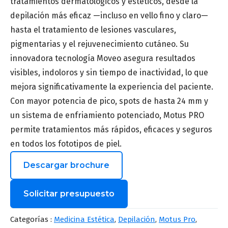
tratamientos dermatológicos y estéticos, desde la
depilación más eficaz —incluso en vello fino y claro—
hasta el tratamiento de lesiones vasculares,
pigmentarias y el rejuvenecimiento cutáneo. Su
innovadora tecnología Moveo asegura resultados
visibles, indoloros y sin tiempo de inactividad, lo que
mejora significativamente la experiencia del paciente.
Con mayor potencia de pico, spots de hasta 24 mm y
un sistema de enfriamiento potenciado, Motus PRO
permite tratamientos más rápidos, eficaces y seguros
en todos los fototipos de piel.
Descargar brochure
Solicitar presupuesto
Contenido especializado para
Categorías :
Medicina Estética
,
Depilación
,
Motus Pro
,
profesionales de la salud. No