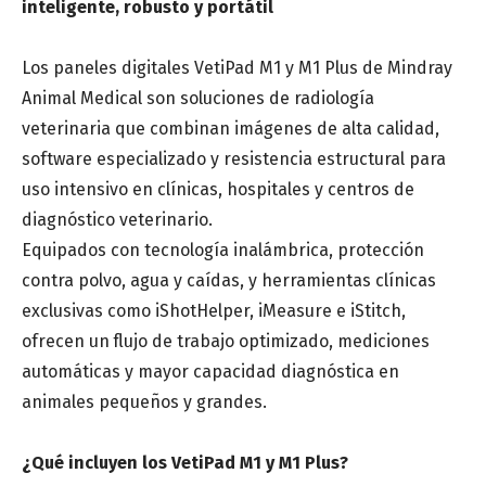
inteligente, robusto y portátil
Número de teléfono
*
Los paneles digitales VetiPad M1 y M1 Plus de Mindray
Animal Medical son soluciones de radiología
veterinaria que combinan imágenes de alta calidad,
software especializado y resistencia estructural para
uso intensivo en clínicas, hospitales y centros de
Provincia
*
diagnóstico veterinario.
Equipados con tecnología inalámbrica, protección
contra polvo, agua y caídas, y herramientas clínicas
Categoría de interés
*
exclusivas como iShotHelper, iMeasure e iStitch,
ofrecen un flujo de trabajo optimizado, mediciones
automáticas y mayor capacidad diagnóstica en
Mensaje
animales pequeños y grandes.
¿Qué incluyen los VetiPad M1 y M1 Plus?