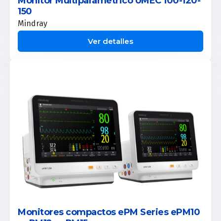
Monitor Multiparamétrico UMEC 100-120-
150
Mindray
Ver detalles
Monitores compactos ePM Series ePM10