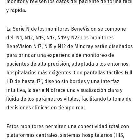
Número de teléfono
*
monitor y revisen los datos del paciente de forma fácil
y rápida.
La Serie N de los monitores BeneVision se compone
del: N1, N12, N15, N17, N19 y N22.Los monitores
Provincia
*
BeneVision N17, N15 y N12 de Mindray están diseñados
para brindar una experiencia de monitoreo de
pacientes de alta precisión, adaptada a los entornos
hospitalarios más exigentes. Con pantallas táctiles Full
Especialidad médica
*
HD de hasta 17”, diseño sin bordes y una interfaz
intuitiva, la serie N ofrece una visualización clara y
fluida de los parámetros vitales, facilitando la toma de
Centro de saludo o Institución médica
decisiones clínicas en tiempo real.
Estos monitores permiten una conectividad total con
Mensaje
plataformas centrales, sistemas hospitalarios (HIS,