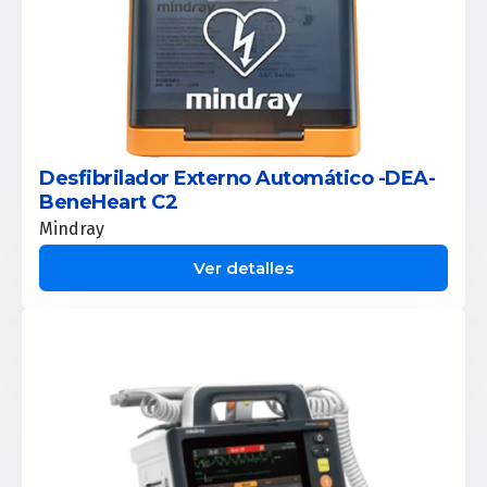
Desfibrilador Externo Automático -DEA-
BeneHeart C2
Mindray
Ver detalles