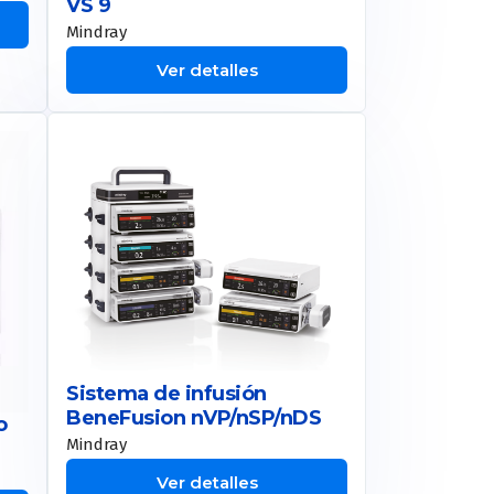
VS 9
Mindray
Ver detalles
Sistema de infusión
BeneFusion nVP/nSP/nDS
o
Mindray
Ver detalles