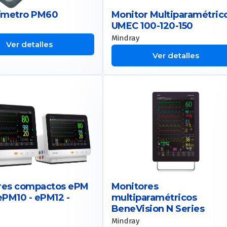
xímetro PM60
Monitor Multiparamétric
UMEC 100-120-150
Mindray
Ver detalles
Ver detalles
res compactos ePM
Monitores
ePM10 - ePM12 -
multiparamétricos
BeneVision N Series
Mindray