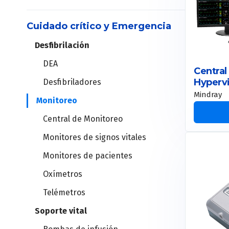
Holter
Cuidado crítico y Emergencia
Máquinas de anestesia
MAPA
Desfibrilación
Set de vías aéreas
DEA
Vaporizadores
Central
Estación cardiopulmonar
Hypervi
Desfibriladores
Videolaringoscopios
Mindray
Monitoreo
Ergometría
Central de Monitoreo
Instrumental de laparoscopía
Ergoespirómetros
Monitores de signos vitales
Torre de laparoscopía
Monitores de pacientes
Oxímetros
Robot quirúrgico
Telémetros
Soporte vital
Columnas de techo