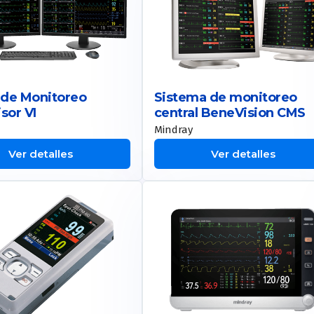
 de Monitoreo
Sistema de monitoreo
sor VI
central BeneVision CMS
Mindray
Ver detalles
Ver detalles