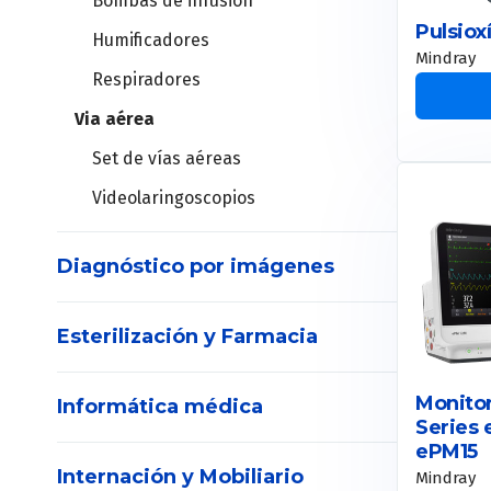
Bombas de infusión
Lámparas cialíticas
Pulsio
Humificadores
Mesa de operaciones
Mindray
Respiradores
Plataforma de Electrocirugía
Via aérea
Set de vías aéreas
Mallas para hernia
Videolaringoscopios
Recortadora de vello
Suturas mecánicas
Diagnóstico por imágenes
Agujas para biospia
Esterilización y Farmacia
Densitómetro
Dispositivo para biopsias
Monito
Marcador tejido blando
Informática médica
Series 
Ecógrafos
Consumibles
ePM15
POC
Internación y Mobiliario
Mindray
Set de vías aéreas
Contenedores
Solución integral Medical IT