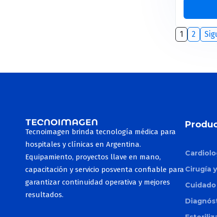
Profhilo Structura
Equipo de rayos X Vet
Inyectora de contraste
Línea Aliaxin
Detectores digitales Vet
1
2
Sig
Tomógrafos Vet
Red Touch Pro
Ecógrafos Vet
Again Pro
Resonadores Vet
Tetra Pro
Motus Pro
Smart Xide Punto
Produc
Tecnoimagen brinda tecnología médica para
Toro
hospitales y clínicas en Argentina.
Cardiolo
Equipamiento, proyectos llave en mano,
Motus AX
Cirugía 
capacitación y servicio posventa confiable para
Etherea
garantizar continuidad operativa y mejores
Cuidado 
Plexr
resultados.
Diagnós
Doublo
Esterili