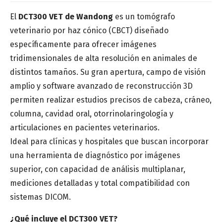
El
DCT300 VET de Wandong
es un tomógrafo
veterinario por haz cónico (CBCT) diseñado
específicamente para ofrecer imágenes
Número de teléfono
*
tridimensionales de alta resolución en animales de
distintos tamaños. Su gran apertura, campo de visión
amplio y software avanzado de reconstrucción 3D
permiten realizar estudios precisos de cabeza, cráneo,
columna, cavidad oral, otorrinolaringología y
Provincia
*
articulaciones en pacientes veterinarios.
Ideal para clínicas y hospitales que buscan incorporar
una herramienta de diagnóstico por imágenes
Categoría de interés
*
superior, con capacidad de análisis multiplanar,
mediciones detalladas y total compatibilidad con
sistemas DICOM.
Mensaje
¿Qué incluye el DCT300 VET?