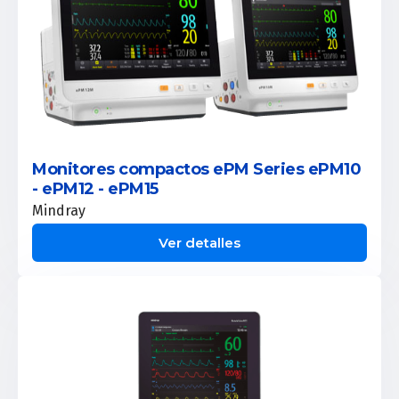
Monitores compactos ePM Series ePM10
- ePM12 - ePM15
Mindray
Ver detalles