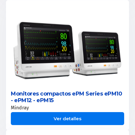
Monitores compactos ePM Series ePM10
- ePM12 - ePM15
Mindray
Ver detalles