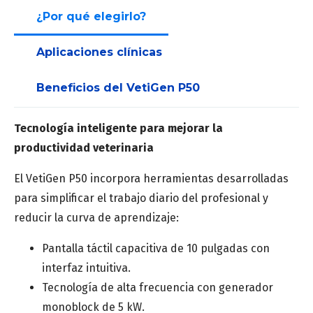
¿Por qué elegirlo?
Apellido
*
Aplicaciones clínicas
Beneficios del VetiGen P50
Correo
*
Tecnología inteligente para mejorar la
productividad veterinaria
Número de teléfono
*
El VetiGen P50 incorpora herramientas desarrolladas
para simplificar el trabajo diario del profesional y
reducir la curva de aprendizaje:
Pantalla táctil capacitiva de 10 pulgadas con
interfaz intuitiva.
Provincia
*
Tecnología de alta frecuencia con generador
monoblock de 5 kW.