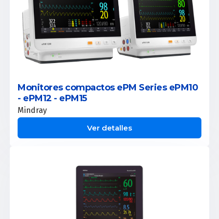
Monitores compactos ePM Series ePM10
- ePM12 - ePM15
Mindray
Ver detalles