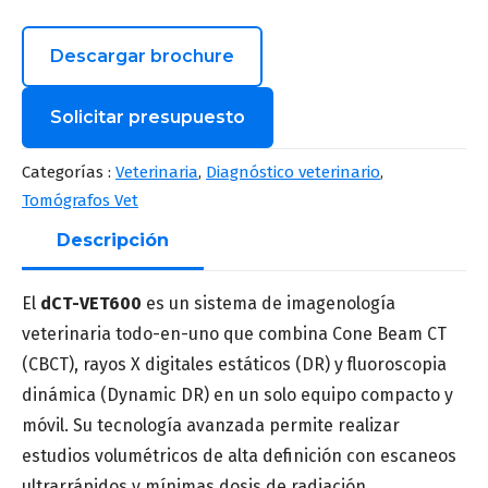
Descargar brochure
Solicitar presupuesto
Nombre
*
Categorías :
Veterinaria
,
Diagnóstico veterinario
,
Tomógrafos Vet
Descripción
Apellido
*
El
dCT-VET600
es un sistema de imagenología
veterinaria todo-en-uno que combina Cone Beam CT
(CBCT), rayos X digitales estáticos (DR) y fluoroscopia
Correo
*
dinámica (Dynamic DR) en un solo equipo compacto y
móvil. Su tecnología avanzada permite realizar
estudios volumétricos de alta definición con escaneos
Número de teléfono
*
ultrarrápidos y mínimas dosis de radiación.