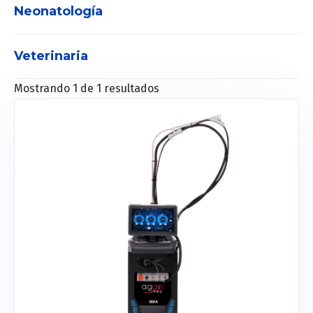
Neonatología
Veterinaria
Incubadoras
Lámpara de Fototerapia
Mostrando 1 de 1 resultados
Maquina de anestesia Vet
Cunas radiantes
Resucitadores
Monitores Vet
Humificadores
Respiradores Vet
Bombas Vet
Monitores fetales
Equipo de rayos X Vet
Detectores digitales Vet
Tomógrafos Vet