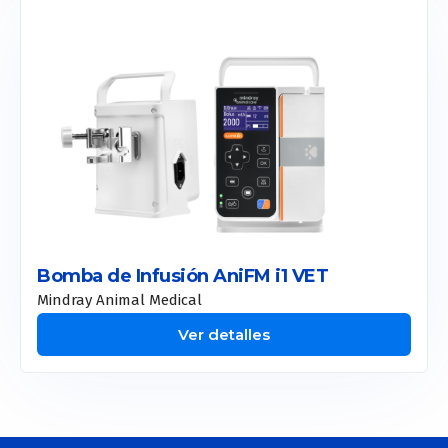
Toro
Etherea
Smart Pico
Onda Pro
Coolsculpting
Motus Pro
Bomba de Infusión AniFM i1 VET
CM Slim
Mindray Animal Medical
Allurion
Ver detalles
Liposound
Apolex Tite