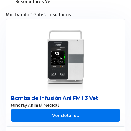
Resonadores Vet
Tetra Pro
Mostrando 1-2 de 2 resultados
Motus Pro
Sistemas de endoscopía
Smart Xide Punto
Toro
Motus AX
Etherea
Plexr
Doublo
New Doublo 2.0
Bomba de infusión Ani FM I 3 Vet
Thermage
Mindray Animal Medical
Smart Pico
Ver detalles
Duo Glide