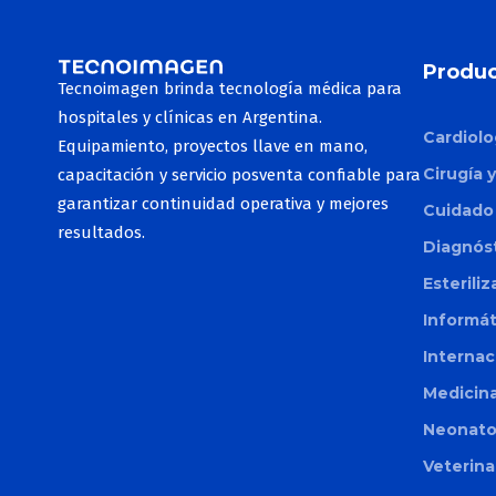
Duo Glide
Produc
Toro
Tecnoimagen brinda tecnología médica para
hospitales y clínicas en Argentina.
Etherea
Cardiolo
Equipamiento, proyectos llave en mano,
Smart Pico
Cirugía 
capacitación y servicio posventa confiable para
garantizar continuidad operativa y mejores
Cuidado 
resultados.
Onda Pro
Diagnós
Coolsculpting
Esterili
Motus Pro
Informá
Internac
CM Slim
Medicina
Allurion
Neonato
Liposound
Veterina
Apolex Tite