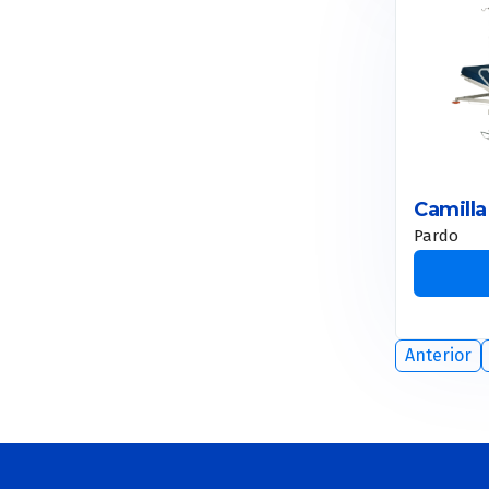
Ecógrafos Vet
Again Pro
Videolaringoscopios
Resonadores Vet
Tetra Pro
Motus Pro
Sistemas de endoscopía
Smart Xide Punto
Toro
Camilla
Motus AX
Pardo
Etherea
Plexr
Doublo
Anterior
New Doublo 2.0
Thermage
Smart Pico