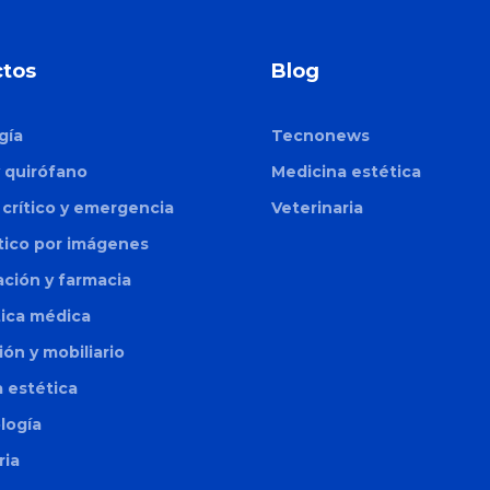
tos
Blog
gía
Tecnonews
y quirófano
Medicina estética
crítico y emergencia
Veterinaria
tico por imágenes
zación y farmacia
tica médica
ión y mobiliario
 estética
logía
ria