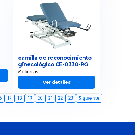
camilla de reconocimiento
ginecológico CE-0330-RG
Mobercas
Ver detalles
6
17
18
19
20
21
22
23
Siguiente