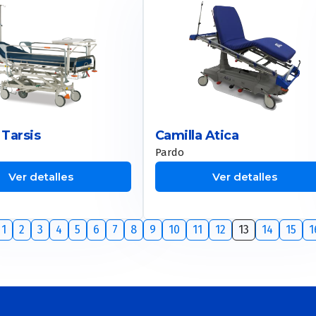
 Tarsis
Camilla Atica
Pardo
Ver detalles
Ver detalles
1
2
3
4
5
6
7
8
9
10
11
12
13
14
15
1